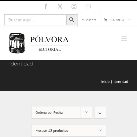
Saltar
Facebook
X
Instagram
Correo
electrónico
al
Botón de búsqueda
Buscar:
contenido
Mi cuenta
CARRITO
Identidad
Inicio
Identidad
Ordena por
Fecha
Mostrar
12 productos