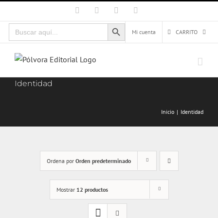
Saltar
Facebook
X
Instagram
Correo
electrónico
al
Botón de búsqueda
Buscar:
contenido
Mi cuenta
CARRITO
Identidad
Inicio
Identidad
Ordena por
Orden predeterminado
Mostrar
12 productos