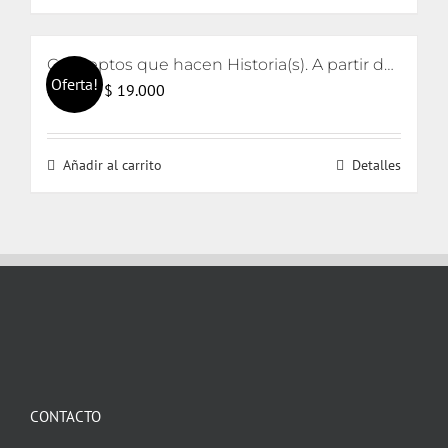
Conceptos que hacen Historia(s). A partir de Reinhart Koselleck
Oferta!
El
El
$
19.000
$
21.000
precio
precio
original
actual
Añadir al carrito
Detalles
era:
es:
$ 21.000.
$ 19.000.
CONTACTO