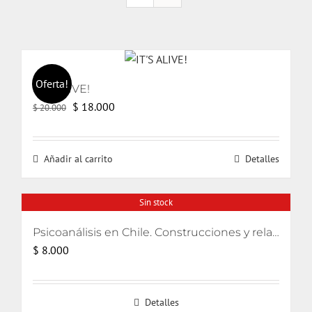
Oferta!
IT’S ALIVE!
El
El
$
18.000
$
20.000
precio
precio
original
actual
Añadir al carrito
Detalles
era:
es:
$ 20.000.
$ 18.000.
Sin stock
Psicoanálisis en Chile. Construcciones y relatos
$
8.000
Detalles