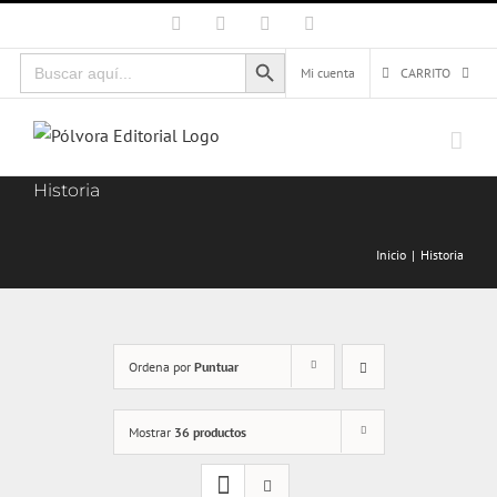
Saltar
Facebook
X
Instagram
Correo
electrónico
al
Botón de búsqueda
Buscar:
contenido
Mi cuenta
CARRITO
Historia
Inicio
Historia
Ordena por
Puntuar
Mostrar
36 productos