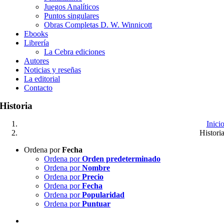
Juegos Analíticos
Puntos singulares
Obras Completas D. W. Winnicott
Ebooks
Librería
La Cebra ediciones
Autores
Noticias y reseñas
La editorial
Contacto
Historia
Inici
Histori
Ordena por
Fecha
Ordena por
Orden predeterminado
Ordena por
Nombre
Ordena por
Precio
Ordena por
Fecha
Ordena por
Popularidad
Ordena por
Puntuar