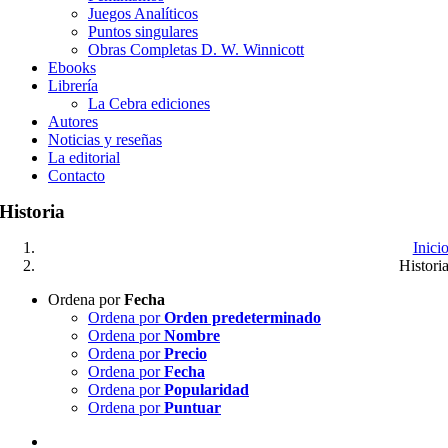
Juegos Analíticos
Puntos singulares
Obras Completas D. W. Winnicott
Ebooks
Librería
La Cebra ediciones
Autores
Noticias y reseñas
La editorial
Contacto
Historia
Inici
Histori
Ordena por
Fecha
Ordena por
Orden predeterminado
Ordena por
Nombre
Ordena por
Precio
Ordena por
Fecha
Ordena por
Popularidad
Ordena por
Puntuar