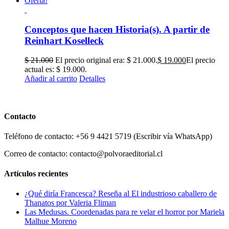
Oferta!
Conceptos que hacen Historia(s). A partir de
Reinhart Koselleck
$
21.000
El precio original era: $ 21.000.
$
19.000
El precio
actual es: $ 19.000.
Añadir al carrito
Detalles
Contacto
Teléfono de contacto: +56 9 4421 5719 (Escribir vía WhatsApp)
Correo de contacto: contacto@polvoraeditorial.cl
Artículos recientes
¿Qué diría Francesca? Reseña al El industrioso caballero de
Thanatos por Valeria Fliman
Las Medusas. Coordenadas para re velar el horror por Mariela
Malhue Moreno