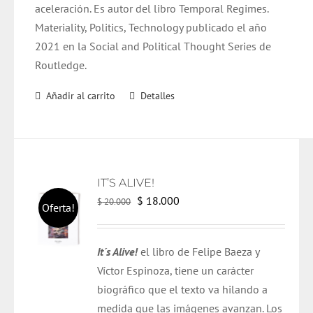
aceleración. Es autor del libro Temporal Regimes.
Materiality, Politics, Technology publicado el año
2021 en la Social and Political Thought Series de
Routledge.
Añadir al carrito
Detalles
IT’S ALIVE!
El
El
$
18.000
$
20.000
Oferta!
precio
precio
original
actual
It´s Alive!
el libro de Felipe Baeza y
era:
es:
Víctor Espinoza, tiene un carácter
$ 20.000.
$ 18.000.
biográfico que el texto va hilando a
medida que las imágenes avanzan. Los