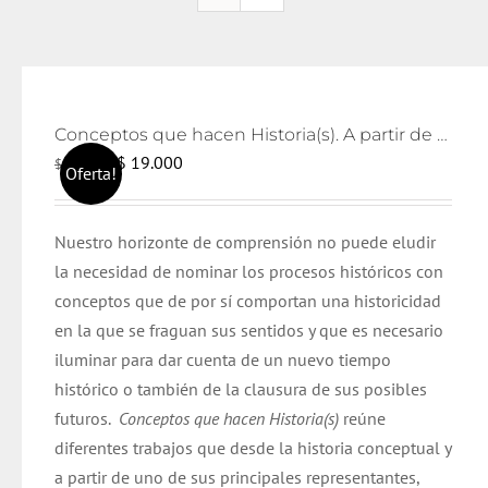
Conceptos que hacen Historia(s). A partir de Reinhart Koselleck
El
El
$
19.000
$
21.000
Oferta!
precio
precio
original
actual
Nuestro horizonte de comprensión no puede eludir
era:
es:
la necesidad de nominar los procesos históricos con
$ 21.000.
$ 19.000.
conceptos que de por sí comportan una historicidad
en la que se fraguan sus sentidos y que es necesario
iluminar para dar cuenta de un nuevo tiempo
histórico o también de la clausura de sus posibles
futuros.
Conceptos que hacen Historia(s)
reúne
diferentes trabajos que desde la historia conceptual y
a partir de uno de sus principales representantes,