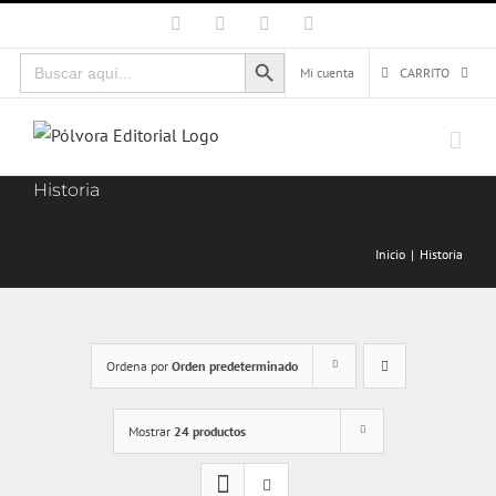
Saltar
Facebook
X
Instagram
Correo
electrónico
al
Botón de búsqueda
Buscar:
contenido
Mi cuenta
CARRITO
Historia
Inicio
Historia
Ordena por
Orden predeterminado
Mostrar
24 productos