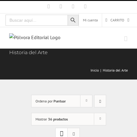
Saltar
Facebook
X
Instagram
Correo
electrónico
al
Botón de búsqueda
Buscar:
contenido
Mi cuenta
CARRITO
Historia del Arte
Inicio
Historia del Arte
Ordena por
Puntuar
Mostrar
36 productos