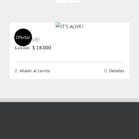
Oferta!
IT’S ALIVE!
El
El
$
18.000
$
20.000
precio
precio
original
actual
Añadir al carrito
Detalles
era:
es:
$ 20.000.
$ 18.000.