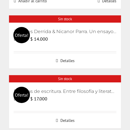
Añadir al carrito
Detalles
era:
es:
$ 14.000.
$ 9.800.
Sin stock
Jacques Derrida & Nicanor Parra. Un ensayo sobre la poesía en tiempos de censura
Oferta!
El
El
$
14.000
$
15.000
precio
precio
original
actual
Detalles
era:
es:
$ 15.000.
$ 14.000.
Sin stock
Escenas de escritura. Entre filosofía y literatura
Oferta!
El
El
$
17.000
$
18.000
precio
precio
original
actual
Detalles
era:
es:
$ 18.000.
$ 17.000.