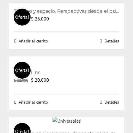
Tiempo y espacio. Perspectivas desde el psicoanálisis y el arte
Oferta!
El
El
$
26.000
$
28.000
precio
precio
original
actual
Añadir al carrito
Detalles
era:
es:
$ 28.000.
$ 26.000.
Oferta!
Limited Inc
El
El
$
20.000
$
22.000
precio
precio
original
actual
Añadir al carrito
Detalles
era:
es:
$ 22.000.
$ 20.000.
Oferta!