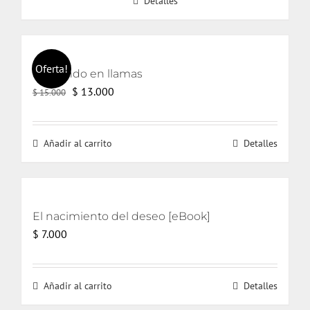
Detalles
Oferta!
El mundo en llamas
El
El
$
13.000
$
15.000
precio
precio
original
actual
Añadir al carrito
Detalles
era:
es:
$ 15.000.
$ 13.000.
El nacimiento del deseo [eBook]
$
7.000
Añadir al carrito
Detalles