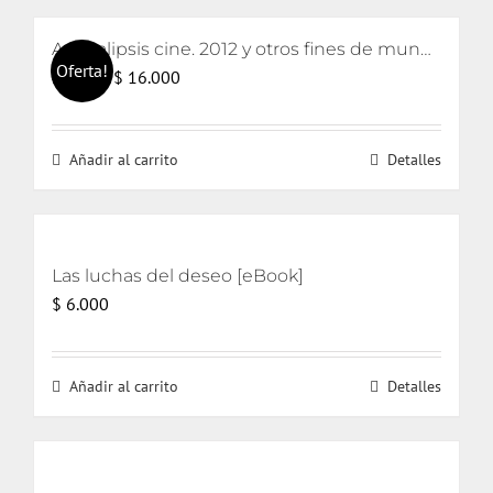
Apocalipsis cine. 2012 y otros fines de mundo
Oferta!
El
El
$
16.000
$
17.000
precio
precio
original
actual
Añadir al carrito
Detalles
era:
es:
$ 17.000.
$ 16.000.
Las luchas del deseo [eBook]
$
6.000
Añadir al carrito
Detalles