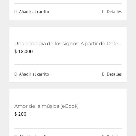
original
actual
Añadir al carrito
Detalles
era:
es:
$ 17.000.
$ 16.000.
Una ecología de los signos. A partir de Deleuze
$
18.000
Añadir al carrito
Detalles
Amor de la música [eBook]
$
200