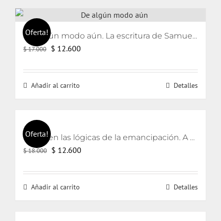
Oferta!
De algún modo aún. La escritura de Samuel Beckett
El
El
$
12.600
$
17.000
precio
precio
original
actual
Añadir al carrito
Detalles
era:
es:
$ 17.000.
$ 12.600.
Oferta!
Lacan en las lógicas de la emancipación. A partir de los textos de Jorge Alemán.
El
El
$
12.600
$
18.000
precio
precio
original
actual
Añadir al carrito
Detalles
era:
es:
$ 18.000.
$ 12.600.