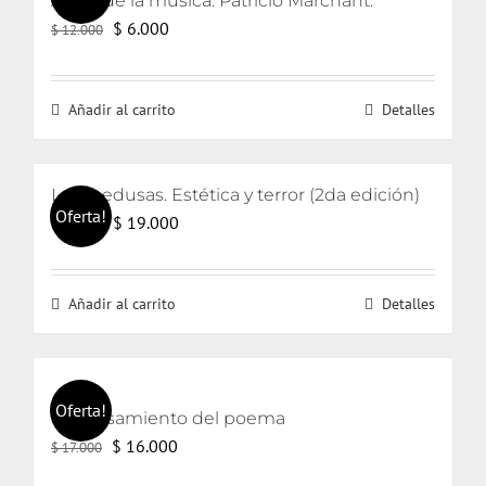
Amor de la música. Patricio Marchant.
El
El
$
6.000
$
12.000
precio
precio
original
actual
Añadir al carrito
Detalles
era:
es:
$ 12.000.
$ 6.000.
Las medusas. Estética y terror (2da edición)
Oferta!
El
El
$
19.000
$
20.000
precio
precio
original
actual
Añadir al carrito
Detalles
era:
es:
$ 20.000.
$ 19.000.
Oferta!
El pensamiento del poema
El
El
$
16.000
$
17.000
precio
precio