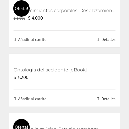
Oferta!
Acontecimientos corporales. Desplazamientos en las prácticas artísticas.
El
El
$
4.000
$
6.000
precio
precio
original
actual
Añadir al carrito
Detalles
era:
es:
$ 6.000.
$ 4.000.
Ontología del accidente [eBook]
$
3.200
Añadir al carrito
Detalles
Oferta!