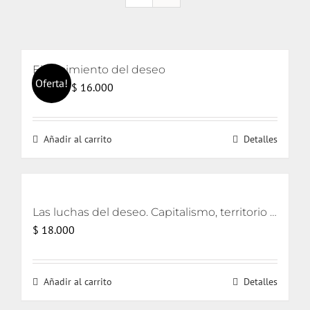
El nacimiento del deseo
Oferta!
El
El
$
16.000
$
17.000
precio
precio
original
actual
Añadir al carrito
Detalles
era:
es:
$ 17.000.
$ 16.000.
Las luchas del deseo. Capitalismo, territorio y ecología
$
18.000
Añadir al carrito
Detalles