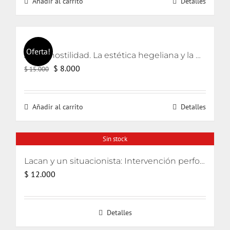
Añadir al carrito
Detalles
Oferta!
Arte y hostilidad. La estética hegeliana y la precipitación de la violencia
El
El
$
8.000
$
15.000
precio
precio
original
actual
Añadir al carrito
Detalles
era:
es:
$ 15.000.
$ 8.000.
Sin stock
Lacan y un situacionista: Intervención performativa de su encuentro pifiado
$
12.000
Detalles