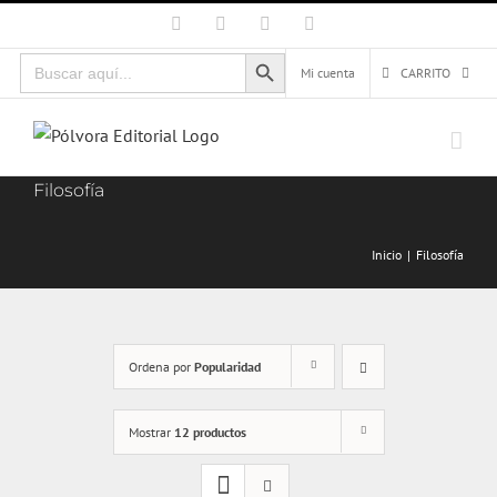
Saltar
Facebook
X
Instagram
Correo
electrónico
al
Botón de búsqueda
Buscar:
contenido
Mi cuenta
CARRITO
Filosofía
Inicio
Filosofía
Ordena por
Popularidad
Mostrar
12 productos