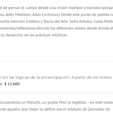
original
actual
ad de pensar el cuerpo desde una visión múltiple y transdisciplinar
era:
es:
uales, Artes Mediales, Artes Escénicas). Desde este punto de partida l
$ 6.000.
$ 4.000.
ofía mención Estética y Teoría del Arte, Sofía Arévalo, Carla Mott
esentar/reflexionar/discutir las diferentes aristas desde donde e
u desarrollo en las prácticas artísticas.
 en las lógicas de la emancipación. A partir de los texto
El
El
$
12.600
00
precio
precio
original
actual
sicoanalista un filósofo, un poeta. Pero lo legítimo –en este com
era:
es:
nte aquello que mejor lo defina sea el estatuto de “pensador de
$ 18.000.
$ 12.600.