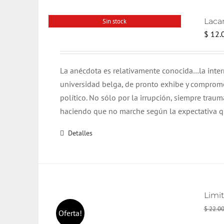
Lacan
Sin stock
$
12.
La anécdota es relativamente conocida…la interr
universidad belga, de pronto exhibe y comprome
político. No sólo por la irrupción, siempre traum
haciendo que no marche según la expectativa qu
Detalles
Limi
$
22.0
Oferta!