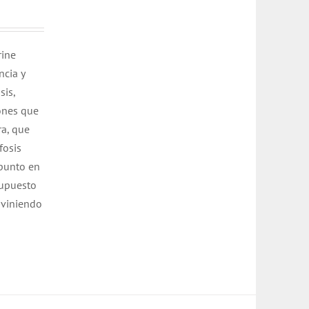
rine
ncia y
sis,
ones que
ra, que
fosis
 punto en
supuesto
aviniendo