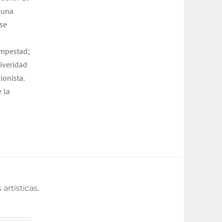
 una
 se
s
tempestad;
diveridad
onista.
 la
rtísticas.