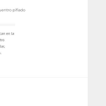
uentro pifiado
can en la
tro
lar,
.