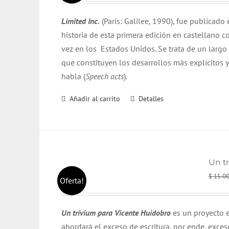
Limited Inc.
(París: Galilee, 1990), fue publicado
historia de esta primera edición en castellano c
vez en los Estados Unidos. Se trata de un largo
que constituyen los desarrollos más explícitos y
habla (
Speech acts
).
Añadir al carrito
Detalles
Un t
$
15.0
Oferta!
Un trívium para Vicente Huidobro
es un proyecto e
abordará el exceso de escritura, por ende, exce