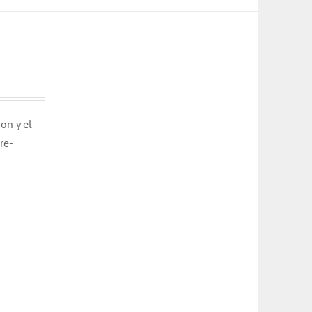
on y el
re-