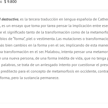
El
El
$
9.800
00
precio
precio
original
actual
d destructiva
, es la tercera traducción en lengua española de Cathe
era:
es:
,
es un ensayo que toma por tarea pensar la implicación entre ese
$ 14.000.
$ 9.800.
ar el significado tanto de la transformación como de la metamorfo
os de “forma”, piel o vestimenta. Las mutaciones o transformaci
ás bien cambios en la forma y en el ser, implicando de esta mane
a transformación en el ser. Malabou, intenta pensar una metamor
 de una nueva persona, de una forma inédita de vida, que no tenga
 palabras, se trata de un arriesgado intento por cuestionar el pre
 predilecto para el concepto de metamorfosis en occidente, contr
nsforma, pero la sustancia permanece.