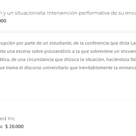
 y un situacionista: Intervención performativa de su enc
000
upción por parte de un estudiante, de la conferencia que dicta La
te una escena sobre psicoanálisis a la que sobreviene un encuen
ática, de una circunstancia que disloca la situación, haciéndola fal
e trama el discurso universitario que inevitablemente la enmarca
ted Inc
El
El
$
20.000
00
precio
precio