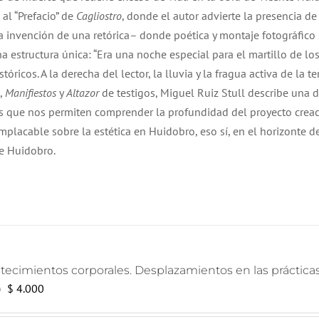
$ 15.000.
$ 13.000.
 al “Prefacio” de
Cagliostro
, donde el autor advierte la presencia de
a invención de una retórica– donde poética y montaje fotográfico
a estructura única:
“Era una noche especial para el martillo de lo
óricos. A la derecha del lector, la lluvia y la fragua activa de la 
,
Manifiestos
y
Altazor
de testigos, Miguel Ruiz Stull describe una 
 que nos permiten comprender la profundidad del proyecto creaci
mplacable sobre la estética en Huidobro, eso sí, en el horizonte de
nte Huidobro.
ecimientos corporales. Desplazamientos en las prácticas a
El
El
$
4.000
0
precio
precio