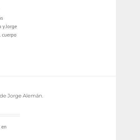
as
o y Jorge
l cuerpo
s de Jorge Alemán.
o en