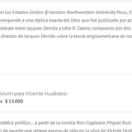
original
actual
 en los Estados Unidos (Evanston: Northwestern University Press, 1
era:
es:
orresponde a una réplica exacta del libro que fue publicado por p
$ 22.000.
$ 20.000.
 debate entre Jacques Derrida y John R. Searle, compuesto por dos
 directos de Jacques Derrida sobre la teoría angloamericana de lo
rívium para Vicente Huidobro
El
El
$
13.000
00
precio
precio
original
actual
stético político… a partir de la novela-film
Cagliostro
, Miguel Ruiz
era:
es:
so de muerte que retiene exceso de vida en la obra de Vicente Hui