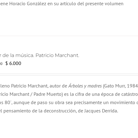
tiene Horacio González en su artículo del presente volumen
de la música. Patricio Marchant.
El
El
$
6.000
00
precio
precio
original
actual
hileno Patricio Marchant, autor de
Árboles y madres
(Gato Murr, 1984
era:
es:
ricio Marchant / Padre Muerto) es la cifra de una época de catástr
$ 12.000.
$ 6.000.
años 80´, aunque de paso su obra sea precisamente un movimiento 
el pensamiento de la deconstrucción, de Jacques Derrida.