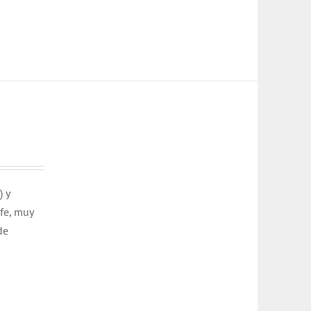
) y
ofe, muy
de