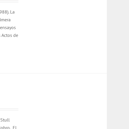
988). La
rimera
 ensayos
s Actos de
 Stull
dobro.
El