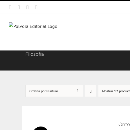
Saltar
Facebook
X
Instagram
Correo
al
electrónico
contenido
Filosofía
Ordena por
Puntuar
Mostrar
12 product
Onto