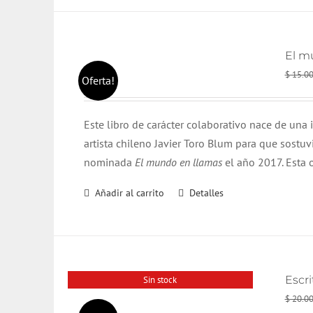
El m
$
15.0
Oferta!
Este libro de carácter colaborativo nace de una i
artista chileno Javier Toro Blum para que sostu
nominada
El mundo en llamas
el año 2017. Esta 
Añadir al carrito
Detalles
Escri
Sin stock
$
20.0