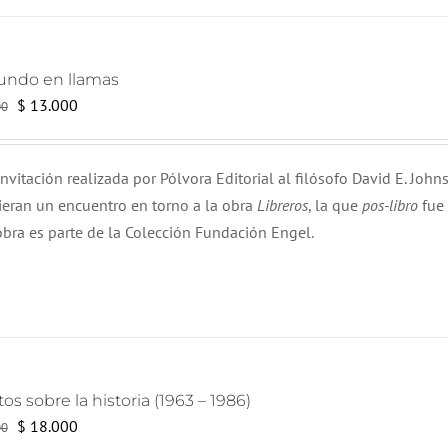
undo en llamas
El
El
$
13.000
00
precio
precio
original
actual
nvitación realizada por Pólvora Editorial al filósofo David E. Johns
era:
es:
vieran un encuentro en torno a la obra
Libreros
, la que
pos-libro
fue 
$ 15.000.
$ 13.000.
obra es parte de la Colección Fundación Engel.
tos sobre la historia (1963 – 1986)
El
El
$
18.000
00