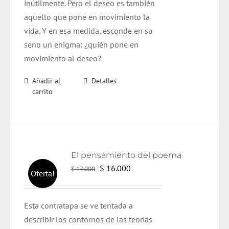
inútilmente. Pero el deseo es también
aquello que pone en movimiento la
vida. Y en esa medida, esconde en su
seno un enigma: ¿quién pone en
movimiento al deseo?
Añadir al
Detalles
carrito
El pensamiento del poema
El
El
$
16.000
$
17.000
Oferta!
precio
precio
original
actual
Esta contratapa se ve tentada a
era:
es:
describir los contornos de las teorías
$ 17.000.
$ 16.000.