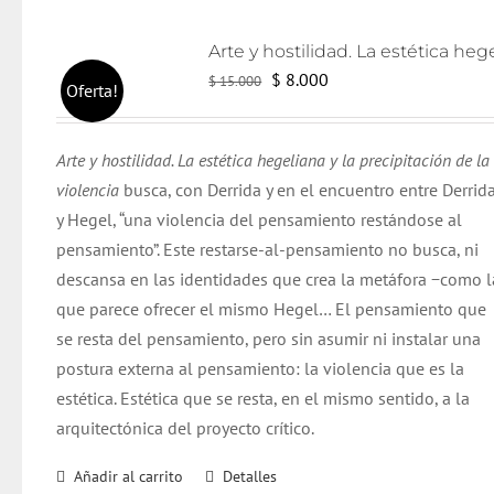
El
El
$
8.000
$
15.000
Oferta!
precio
precio
original
actual
Arte y hostilidad. La estética hegeliana y la precipitación de la
era:
es:
violencia
busca
, con
Derrida
y en el encuentro entre
Derrid
$ 15.000.
$ 8.000.
y Hegel, “una violencia del pensamiento restándose al
pensamiento”. Este restarse-al-pensamiento no busca, ni
descansa en las identidades que crea la metáfora −como l
que parece ofrecer el mismo Hegel… El pensamiento que
se resta del pensamiento,
pero
sin asumir ni instalar una
postura externa al pensamiento: la violencia que es la
estética. Estética que se resta, en el mismo sentido, a la
arquitectónica del proyecto crítico.
Añadir al carrito
Detalles