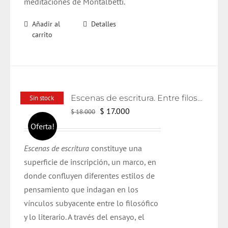
meditaciones de Montalbetti.
Añadir al
Detalles
carrito
Escenas de escritura. Entre filosofía y literatura
Sin stock
El
El
$
17.000
$
18.000
precio
precio
Oferta!
original
actual
Escenas de escritura
constituye una
era:
es:
superficie de inscripción, un marco, en
$ 18.000.
$ 17.000.
donde confluyen diferentes estilos de
pensamiento que indagan en los
vínculos subyacente entre lo filosófico
y lo literario. A través del ensayo, el