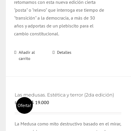
retomamos con esta nueva edición cierta
"posta" o "relevo" que interroga ese tiempo de
"transición" a la democracia, a más de 30
años y adportas de un plebiscito para el
cambio constitucional.
Añadir al
Detalles
carrito
Las medusas. Estética y terror (2da edición)
El
El
$
19.000
$
20.000
Oferta!
precio
precio
original
actual
La Medusa como mito destructivo basado en el mirar,
era:
es: