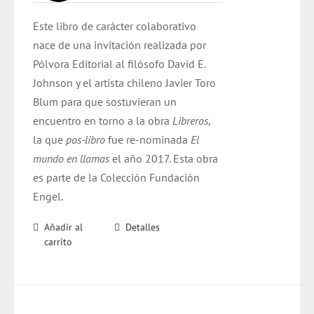
original
actual
Este libro de carácter colaborativo
era:
es:
nace de una invitación realizada por
$ 15.000.
$ 13.000.
Pólvora Editorial al filósofo David E.
Johnson y el artista chileno Javier Toro
Blum para que sostuvieran un
encuentro en torno a la obra
Libreros
,
la que
pos-libro
fue re-nominada
El
mundo en llamas
el año 2017. Esta obra
es parte de la Colección Fundación
Engel.
Añadir al
Detalles
carrito