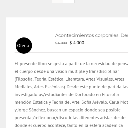
El
El
$
4.000
$
6.000
Oferta!
precio
precio
original
actual
El presente libro se gesta a partir de la necesidad de pens
era:
es:
el cuerpo desde una visión múltiple y transdisciplinar
$ 6.000.
$ 4.000.
(Filosofía, Teoría, Estética, Literatura, Artes Visuales, Artes
Mediales, Artes Escénicas). Desde este punto de partida la
investigadoras/estudiantes de Doctorado en Filosofía
mención Estética y Teoría del Arte, Sofía Arévalo, Carla Mo
y Jorge Sánchez, buscan un espacio donde sea posible
presentar/reflexionar/discutir las diferentes aristas desde
donde el cuerpo acontece, tanto en la esfera académica