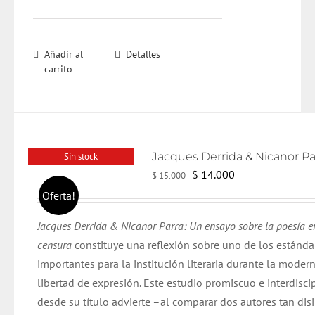
Añadir al
Detalles
carrito
Sin stock
El
El
$
14.000
$
15.000
precio
precio
Oferta!
original
actual
Jacques Derrida & Nicanor Parra: Un ensayo sobre la poesía e
era:
es:
censura
constituye una reflexión sobre uno de los estánd
$ 15.000.
$ 14.000.
importantes para la institución literaria durante la modern
libertad de expresión. Este estudio promiscuo e interdiscip
desde su título advierte –al comparar dos autores tan dis