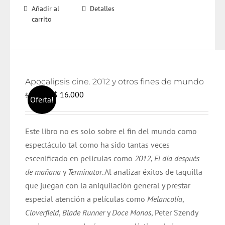
Añadir al
Detalles
carrito
Apocalipsis cine. 2012 y otros fines de mundo
El
El
$
16.000
$
17.000
Oferta!
precio
precio
original
actual
Este libro no es solo sobre el fin del mundo como
era:
es:
espectáculo tal como ha sido tantas veces
$ 17.000.
$ 16.000.
escenificado en películas como
2012
,
El día después
de mañana
y
Terminator
. Al analizar éxitos de taquilla
que juegan con la aniquilación general y prestar
especial atención a películas como
Melancolía
,
Cloverfield
,
Blade Runner
y
Doce Monos
, Peter Szendy