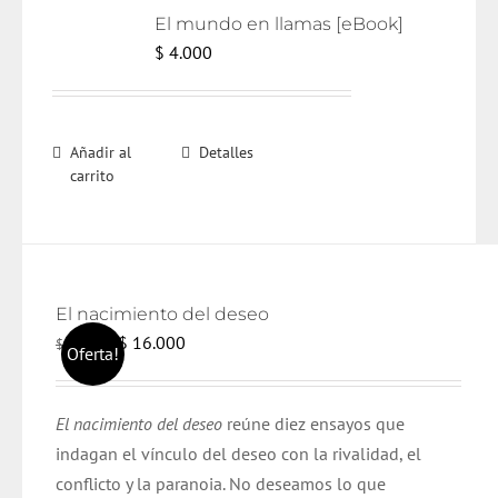
El mundo en llamas [eBook]
$
4.000
Añadir al
Detalles
carrito
El nacimiento del deseo
El
El
$
16.000
$
17.000
Oferta!
precio
precio
original
actual
El nacimiento del deseo
reúne diez ensayos que
era:
es:
indagan el vínculo del deseo con la rivalidad, el
$ 17.000.
$ 16.000.
conflicto y la paranoia. No deseamos lo que