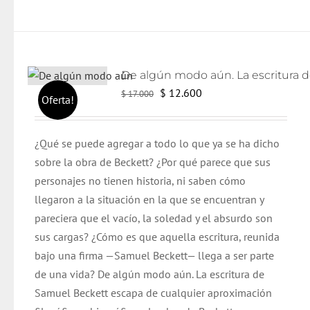
El
El
$
12.600
$
17.000
Oferta!
precio
precio
original
actual
¿Qué se puede agregar a todo lo que ya se ha dicho
era:
es:
sobre la obra de Beckett? ¿Por qué parece que sus
$ 17.000.
$ 12.600.
personajes no tienen historia, ni saben cómo
llegaron a la situación en la que se encuentran y
pareciera que el vacío, la soledad y el absurdo son
sus cargas? ¿Cómo es que aquella escritura, reunida
bajo una firma —Samuel Beckett— llega a ser parte
de una vida? De algún modo aún. La escritura de
Samuel Beckett escapa de cualquier aproximación