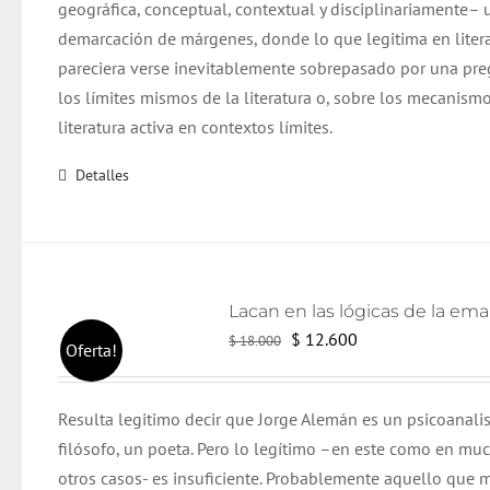
geográfica, conceptual, contextual y disciplinariamente– 
demarcación de márgenes, donde lo que legitima en liter
pareciera verse inevitablemente sobrepasado por una pr
los límites mismos de la literatura o, sobre los mecanism
literatura activa en contextos límites.
Detalles
El
El
$
12.600
$
18.000
Oferta!
precio
precio
original
actual
Resulta legitimo decir que Jorge Alemán es un psicoanali
era:
es:
filósofo, un poeta. Pero lo legítimo –en este como en mu
$ 18.000.
$ 12.600.
otros casos- es insuficiente. Probablemente aquello que m