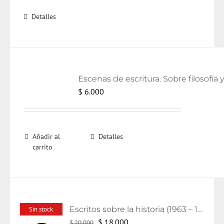
Detalles
$
6.000
Añadir al
Detalles
carrito
Escritos sobre la historia (1963 – 1986)
Sin stock
El
El
$
18.000
$
20.000