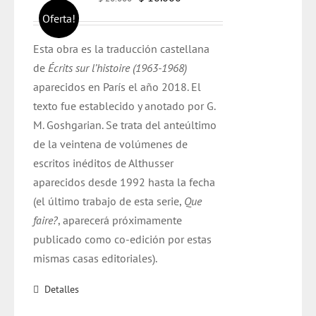
precio
precio
Oferta!
original
actual
Esta obra es la traducción castellana
era:
es:
de
Écrits
sur
l’histoire
(1963-1968)
$ 20.000.
$ 18.000.
aparecidos en París el año
2018
. El
texto
fue
establecido y anotado por G.
M.
Goshgarian
. Se trata del anteúltimo
de la veintena de volúmenes de
escritos inéditos de
Althusser
aparecidos desde 1992 hasta la fecha
(el último trabajo de esta serie,
Que
faire?
, aparecerá próximamente
publicado como
co
-edición por estas
mismas casas editoriales).
Detalles