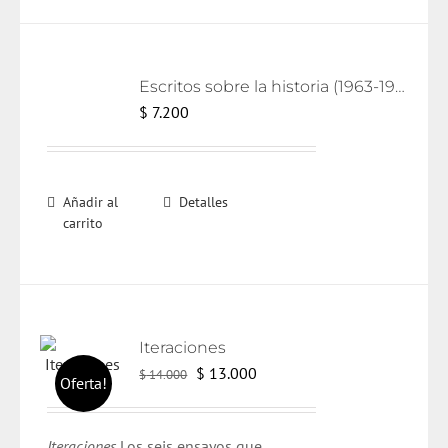
Escritos sobre la historia (1963-1986) [eBook]
$
7.200
Añadir al
Detalles
carrito
Iteraciones
El
El
$
13.000
$
14.000
Oferta!
precio
precio
original
actual
Iteraciones
Los seis ensayos que