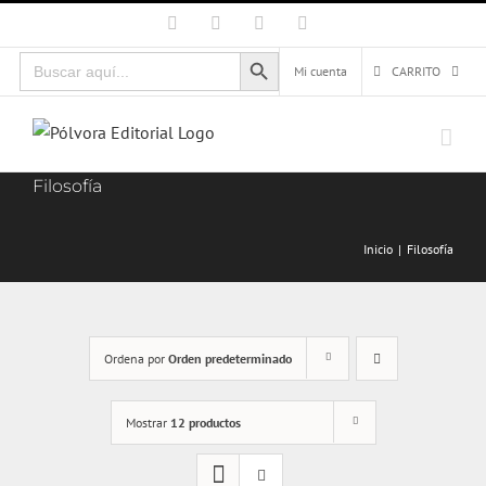
Saltar
Facebook
X
Instagram
Correo
electrónico
al
Botón de búsqueda
Buscar:
contenido
Mi cuenta
CARRITO
Filosofía
Inicio
Filosofía
Ordena por
Orden predeterminado
Mostrar
12 productos