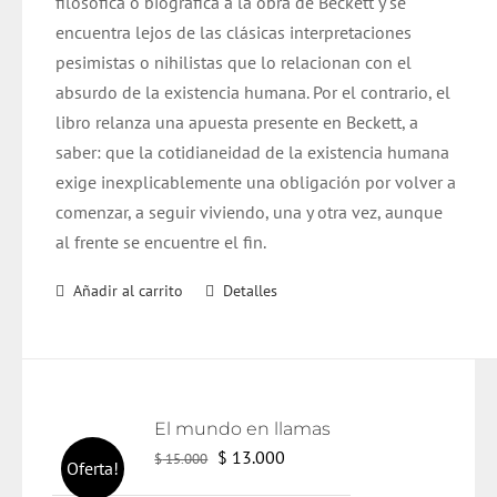
filosófica o biográfica a la obra de Beckett y se
encuentra lejos de las clásicas interpretaciones
pesimistas o nihilistas que lo relacionan con el
absurdo de la existencia humana. Por el contrario, el
libro relanza una apuesta presente en Beckett, a
saber: que la cotidianeidad de la existencia humana
exige inexplicablemente una obligación por volver a
comenzar, a seguir viviendo, una y otra vez, aunque
al frente se encuentre el fin.
Añadir al carrito
Detalles
El mundo en llamas
El
El
$
13.000
$
15.000
Oferta!
precio
precio