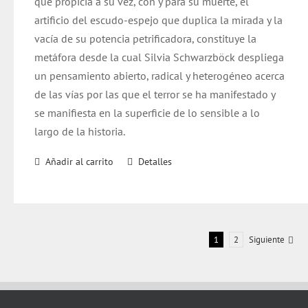
que propicia a su vez, con y para su muerte, el
$ 20.000.
$ 19.000.
artificio del escudo-espejo que duplica la mirada y la
vacía de su potencia petrificadora, constituye la
metáfora desde la cual Silvia Schwarzböck despliega
un pensamiento abierto, radical y heterogéneo acerca
de las vías por las que el terror se ha manifestado y
se manifiesta en la superficie de lo sensible a lo
largo de la historia.
Añadir al carrito
Detalles
1
2
Siguiente