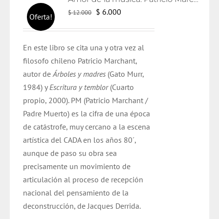
El
El
$
6.000
$
12.000
Oferta!
precio
precio
original
actual
En este libro se cita una y otra vez al
era:
es:
filosofo chileno Patricio Marchant,
$ 12.000.
$ 6.000.
autor de
Árboles y madres
(Gato Murr,
1984) y
Escritura y temblor
(Cuarto
propio, 2000). PM (Patricio Marchant /
Padre Muerto) es la cifra de una época
de catástrofe, muy cercano a la escena
artística del CADA en los años 80´,
aunque de paso su obra sea
precisamente un movimiento de
articulación al proceso de recepción
nacional del pensamiento de la
deconstrucción, de Jacques Derrida.