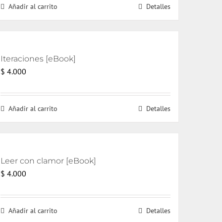
Añadir al carrito
Detalles
era:
es:
$ 18.000.
$ 17.000.
Iteraciones [eBook]
$
4.000
Añadir al carrito
Detalles
Leer con clamor [eBook]
$
4.000
Añadir al carrito
Detalles