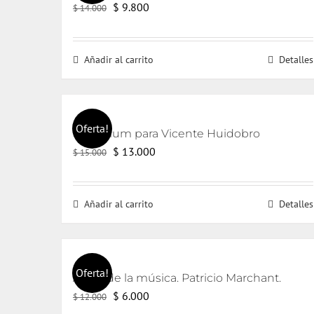
El
El
$
9.800
$
14.000
precio
precio
original
actual
Añadir al carrito
Detalles
era:
es:
$ 14.000.
$ 9.800.
Oferta!
Un trívium para Vicente Huidobro
El
El
$
13.000
$
15.000
precio
precio
original
actual
Añadir al carrito
Detalles
era:
es:
$ 15.000.
$ 13.000.
Oferta!
Amor de la música. Patricio Marchant.
El
El
$
6.000
$
12.000