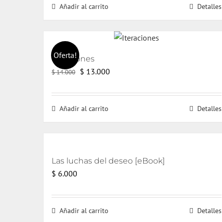
Añadir al carrito
Detalles
Oferta!
Iteraciones
El
El
$
13.000
$
14.000
precio
precio
original
actual
Añadir al carrito
Detalles
era:
es:
$ 14.000.
$ 13.000.
Las luchas del deseo [eBook]
$
6.000
Añadir al carrito
Detalles