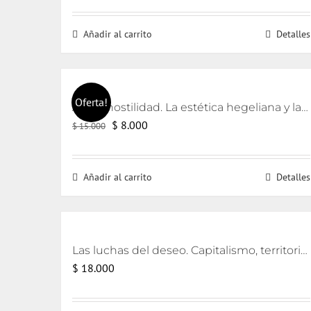
precio
precio
original
actual
Añadir al carrito
Detalles
era:
es:
$ 12.000.
$ 6.000.
Oferta!
Arte y hostilidad. La estética hegeliana y la precipitación de la violencia
El
El
$
8.000
$
15.000
precio
precio
original
actual
Añadir al carrito
Detalles
era:
es:
$ 15.000.
$ 8.000.
Las luchas del deseo. Capitalismo, territorio y ecología
$
18.000