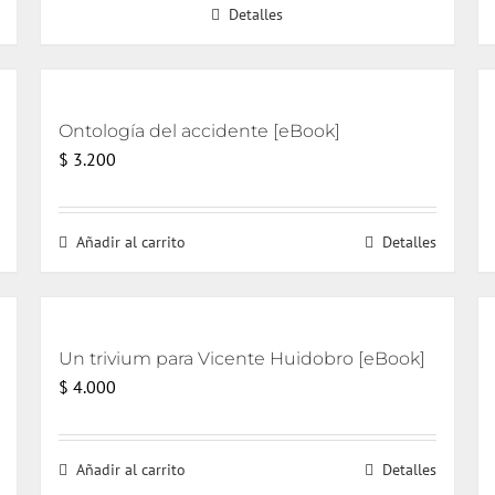
Detalles
era:
es:
$ 15.000.
$ 14.000.
Ontología del accidente [eBook]
$
3.200
Añadir al carrito
Detalles
Un trivium para Vicente Huidobro [eBook]
$
4.000
Añadir al carrito
Detalles