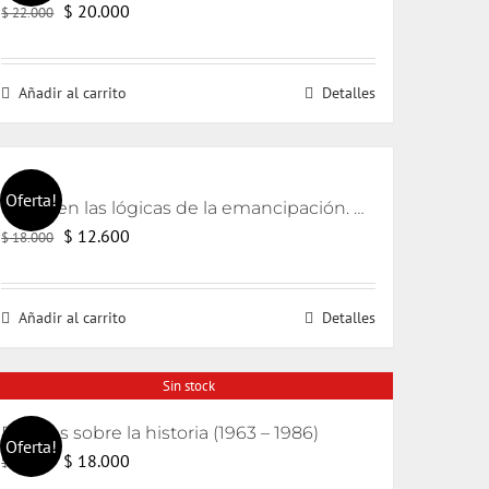
El
El
$
20.000
$
22.000
precio
precio
original
actual
Añadir al carrito
Detalles
era:
es:
$ 22.000.
$ 20.000.
Oferta!
Lacan en las lógicas de la emancipación. A partir de los textos de Jorge Alemán.
El
El
$
12.600
$
18.000
precio
precio
original
actual
Añadir al carrito
Detalles
era:
es:
$ 18.000.
$ 12.600.
Sin stock
Escritos sobre la historia (1963 – 1986)
Oferta!
El
El
$
18.000
$
20.000