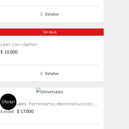
precio
precio
original
actual
Detalles
era:
es:
$ 20.000.
$ 18.000.
Sin stock
Leer con clamor
$
10.000
Detalles
Oferta!
Universales. Feminismo, deconstrucción, traducción
El
El
$
17.000
$
18.000
precio
precio
original
actual