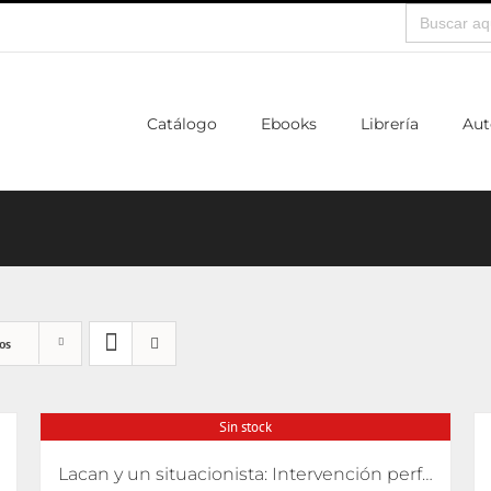
Buscar:
Catálogo
Ebooks
Librería
Aut
os
Sin stock
Lacan y un situacionista: Intervención performativa de su encuentro pifiado