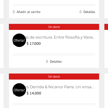
precio
precio
original
actual
Añadir al carrito
Detalles
era:
es:
$ 15.000.
$ 13.000.
Sin stock
Escenas de escritura. Entre filosofía y literatura
Oferta!
El
El
$
17.000
$
18.000
precio
precio
original
actual
Detalles
era:
es:
$ 18.000.
$ 17.000.
Sin stock
Jacques Derrida & Nicanor Parra. Un ensayo sobre la poesía en tiempos de censura
Oferta!
El
El
$
14.000
$
15.000
precio
precio
original
actual