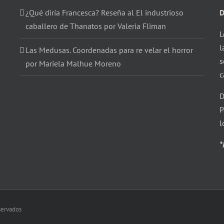
¿Qué diría Francesca? Reseña al El industrioso
D
caballero de Thanatos por Valeria Fliman
L
l
Las Medusas. Coordenadas para re velar el horror
s
por Mariela Malhue Moreno
c
D
P
l
*
eservados