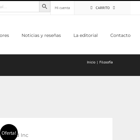
Botón de búsqueda
Mi cuenta
CARRITO
ores
Noticias y reseñas
La editorial
Contacto
Inicio
Filosofía
Oferta!
Limited Inc