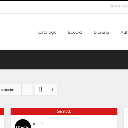
Buscar:
Catálogo
Ebooks
Librería
Aut
 productos
Sin stock
¿Qué hacer?
Oferta!