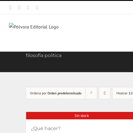
Saltar
Facebook
X
Instagram
Correo
al
electrónico
contenido
filosofía política
Ordena por
Orden predeterminado
Mostrar
12
Sin stock
¿Qué hacer?