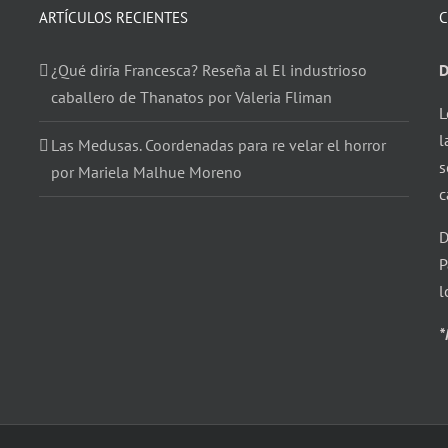
ARTÍCULOS RECIENTES
C
¿Qué diría Francesca? Reseña al El industrioso
D
caballero de Thanatos por Valeria Fliman
L
l
Las Medusas. Coordenadas para re velar el horror
s
por Mariela Malhue Moreno
c
D
P
l
*