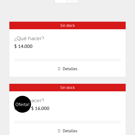
Sin stock
¿Qué hacer?
$
14.000
Detalles
Sin stock
¿Qué hacer?
Oferta!
El
El
$
16.000
$
17.000
precio
precio
original
actual
Detalles
era:
es: