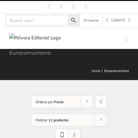
Saltar
Facebook
X
Instagram
Correo
electrónico
al
Botón de búsqueda
Buscar:
contenido
Mi cuenta
CARRITO
Eurocomunismo
Inicio
Eurocomunismo
Ordena por
Precio
Mostrar
12 productos