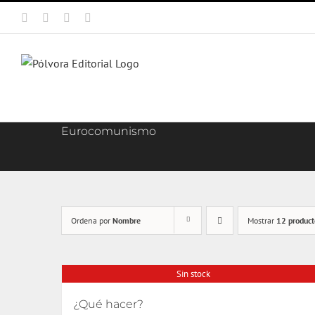
Saltar
Facebook
X
Instagram
Correo
al
electrónico
contenido
Eurocomunismo
Ordena por
Nombre
Mostrar
12 product
Sin stock
¿Qué hacer?