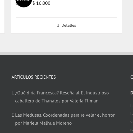
El
El
$
16.000
$
17.000
precio
precio
original
actual
Detalles
era:
es:
$ 17.000.
$ 16.000.
ARTÍCULOS RECIENTES
C
¿Qué diría Francesca? Reseña al El industrioso
D
caballero de Thanatos por Valeria Fliman
L
l
Las Medusas. Coordenadas para re velar el horror
s
por Mariela Malhue Moreno
c