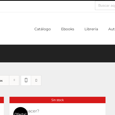
Buscar:
Catálogo
Ebooks
Librería
Aut
os
Sin stock
¿Qué hacer?
Oferta!