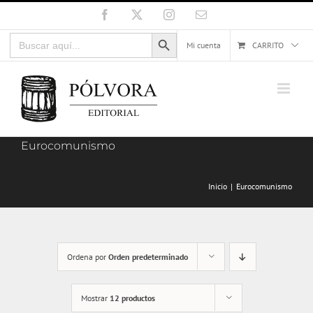
Saltar
Facebook
X
Instagram
Correo
electrónico
al
Botón de búsqueda
Buscar:
contenido
Mi cuenta
CARRITO
Eurocomunismo
Inicio
Eurocomunismo
Ordena por
Orden predeterminado
Mostrar
12 productos