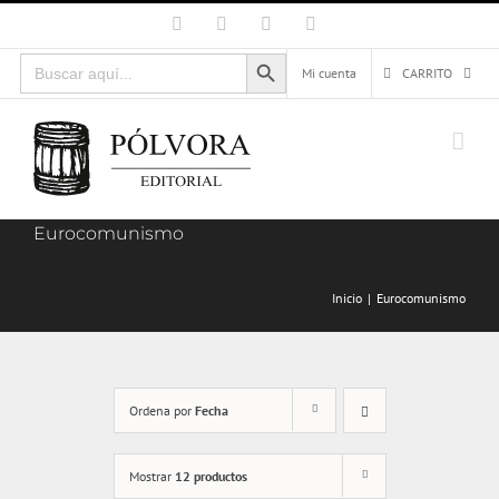
Saltar
Facebook
X
Instagram
Correo
electrónico
al
Botón de búsqueda
Buscar:
contenido
Mi cuenta
CARRITO
Eurocomunismo
Inicio
Eurocomunismo
Ordena por
Fecha
Mostrar
12 productos