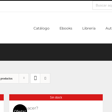
Buscar:
Catálogo
Ebooks
Librería
Aut
 productos
Sin stock
¿Qué hacer?
Oferta!