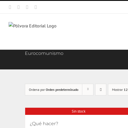
Saltar
Facebook
X
Instagram
Correo
al
electrónico
contenido
Eurocomunismo
Ordena por
Orden predeterminado
Mostrar
12
Sin stock
¿Qué hacer?