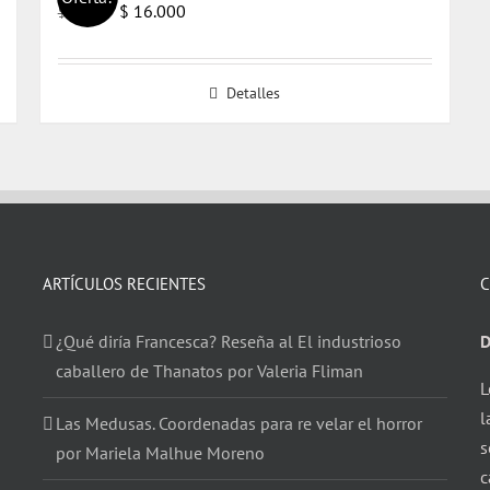
El
El
$
16.000
$
17.000
precio
precio
original
actual
Detalles
era:
es:
$ 17.000.
$ 16.000.
ARTÍCULOS RECIENTES
C
¿Qué diría Francesca? Reseña al El industrioso
D
caballero de Thanatos por Valeria Fliman
L
l
Las Medusas. Coordenadas para re velar el horror
s
por Mariela Malhue Moreno
c