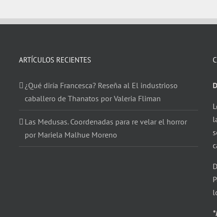
ARTÍCULOS RECIENTES
C
¿Qué diría Francesca? Reseña al El industrioso
D
caballero de Thanatos por Valeria Fliman
L
l
Las Medusas. Coordenadas para re velar el horror
s
por Mariela Malhue Moreno
c
D
P
l
*