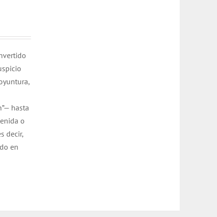
nvertido
uspicio
oyuntura,
n”— hasta
tenida o
s decir,
ado en