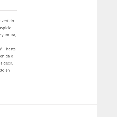
nvertido
uspicio
oyuntura,
n”— hasta
tenida o
s decir,
ado en