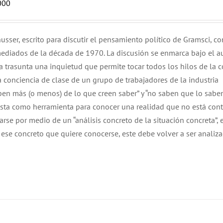
000
usser, escrito para discutir el pensamiento político de Gramsci, co
diados de la década de 1970. La discusión se enmarca bajo el a
a trasunta una inquietud que permite tocar todos los hilos de la c
 conciencia de clase de un grupo de trabajadores de la industria
en más (o menos) de lo que creen saber” y “no saben que lo sabe
xista como herramienta para conocer una realidad que no está con
rse por medio de un “análisis concreto de la situación concreta”, e
 ese concreto que quiere conocerse, este debe volver a ser analiz