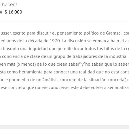
 hacer?
El
El
$
16.000
0
precio
precio
original
actual
usser, escrito para discutir el pensamiento político de Gramsci, co
era:
es:
diados de la década de 1970. La discusión se enmarca bajo el a
$ 17.000.
$ 16.000.
a trasunta una inquietud que permite tocar todos los hilos de la c
 conciencia de clase de un grupo de trabajadores de la industria
en más (o menos) de lo que creen saber” y “no saben que lo sabe
xista como herramienta para conocer una realidad que no está con
rse por medio de un “análisis concreto de la situación concreta”, e
 ese concreto que quiere conocerse, este debe volver a ser analiz