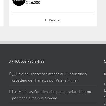
El
El
$
16.000
$
17.000
precio
precio
original
actual
Detalles
era:
es:
$ 17.000.
$ 16.000.
ARTÍCULOS RECIENTES
C
¿Qué diría Francesca? Reseña al El industrioso
D
caballero de Thanatos por Valeria Fliman
L
l
Las Medusas. Coordenadas para re velar el horror
s
por Mariela Malhue Moreno
c