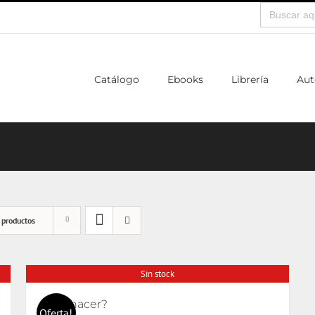
Buscar:
Catálogo
Ebooks
Librería
Aut
 productos
Sin stock
¿Qué hacer?
Oferta!