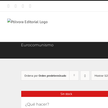
Saltar
Facebook
X
Instagram
Correo
al
electrónico
contenido
Eurocomunismo
Ordena por
Orden predeterminado
Mostrar
12
Sin stock
¿Qué hacer?