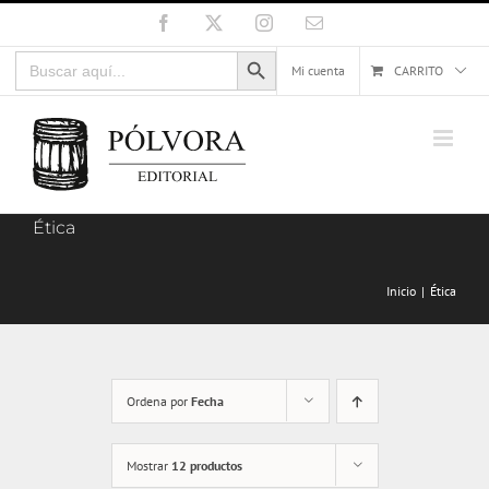
Saltar
Facebook
X
Instagram
Correo
electrónico
al
Botón de búsqueda
Buscar:
contenido
Mi cuenta
CARRITO
Ética
Inicio
Ética
Ordena por
Fecha
Mostrar
12 productos