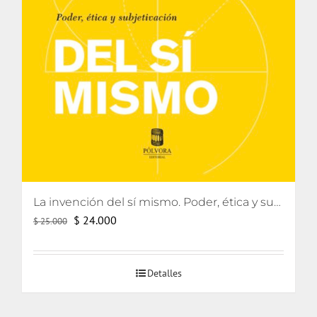
La invención del sí mismo. Poder, ética y subjetivación
El
El
$
24.000
$
25.000
precio
precio
original
actual
Detalles
era:
es:
$ 25.000.
$ 24.000.