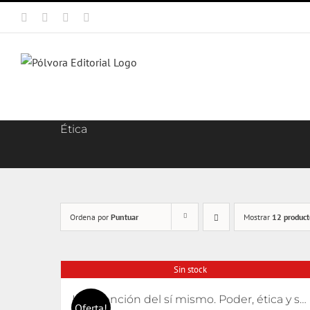
Saltar
Facebook
X
Instagram
Correo
al
electrónico
contenido
Ética
Ordena por
Puntuar
Mostrar
12 product
Sin stock
La invención del sí mismo. Poder, ética y subjetivación
Oferta!