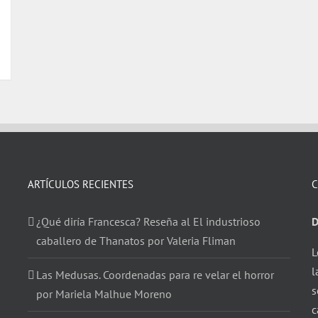
ARTÍCULOS RECIENTES
C
¿Qué diría Francesca? Reseña al El industrioso
D
caballero de Thanatos por Valeria Fliman
L
l
Las Medusas. Coordenadas para re velar el horror
s
por Mariela Malhue Moreno
c