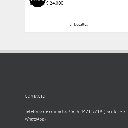
El
El
$
24.000
$
25.000
precio
precio
original
actual
Detalles
era:
es:
$ 25.000.
$ 24.000.
CONTACTO
Teléfono de contacto: +56 9 4421 5719 (Escribir vía
WhatsApp)