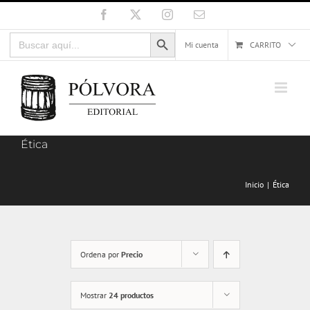
Saltar
Facebook
X
Instagram
Correo
electrónico
al
Botón de búsqueda
Buscar:
contenido
Mi cuenta
CARRITO
Ética
Inicio
Ética
Ordena por
Precio
Mostrar
24 productos