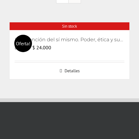
Sin stock
La invención del sí mismo. Poder, ética y subjetivación
Oferta!
El
El
$
24.000
$
25.000
precio
precio
original
actual
Detalles
era:
es:
$ 25.000.
$ 24.000.