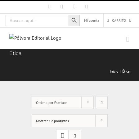
Saltar
Facebook
X
Instagram
Correo
electrónico
al
Botón de búsqueda
Buscar:
contenido
Mi cuenta
CARRITO
Ética
Inicio
Ética
Ordena por
Puntuar
Mostrar
12 productos