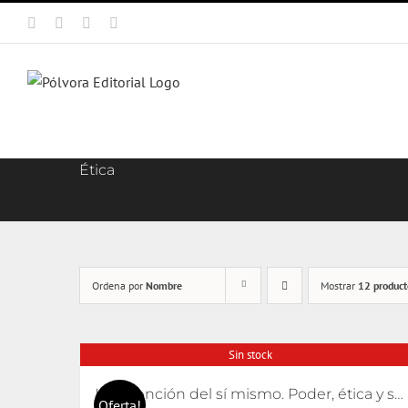
Saltar
Facebook
X
Instagram
Correo
al
electrónico
contenido
Ética
Ordena por
Nombre
Mostrar
12 product
Sin stock
La invención del sí mismo. Poder, ética y subjetivación
Oferta!