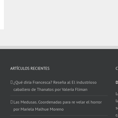
ARTÍCULOS RECIENTES
C
¿Qué diría Francesca? Reseña al El industrioso
D
caballero de Thanatos por Valeria Fliman
L
l
Las Medusas. Coordenadas para re velar el horror
s
por Mariela Malhue Moreno
c