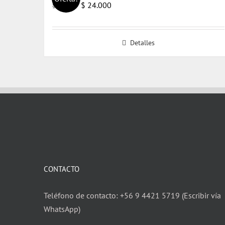
El
El
$
24.000
$
25.000
precio
precio
original
actual
Detalles
era:
es:
$ 25.000.
$ 24.000.
CONTACTO
Teléfono de contacto: +56 9 4421 5719 (Escribir vía
WhatsApp)