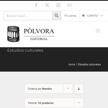
Saltar
Facebook
X
Instagram
Correo
electrónico
al
Botón de búsqueda
Buscar:
contenido
Mi cuenta
CARRITO
Estudios culturales
Inicio
Estudios culturales
Ordena por
Nombre
Mostrar
36 productos