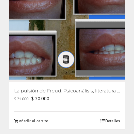
La pulsión de Freud. Psicoanálisis, literatura y cine
El
El
$
20.000
$
21.000
precio
precio
original
actual
Añadir al carrito
Detalles
era:
es:
$ 21.000.
$ 20.000.