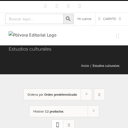
Saltar
Facebook
X
Instagram
Correo
electrónico
al
Botón de búsqueda
Buscar:
contenido
Mi cuenta
CARRITO
Estudios culturales
Inicio
Estudios culturales
Ordena por
Orden predeterminado
Mostrar
12 productos