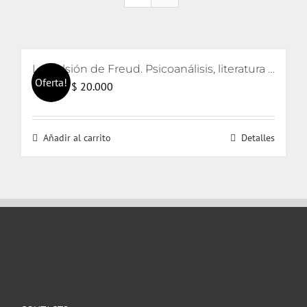
La pulsión de Freud. Psicoanálisis, literatura y cine
Oferta!
El
El
$
20.000
$
21.000
precio
precio
original
actual
Añadir al carrito
Detalles
era:
es:
$ 21.000.
$ 20.000.