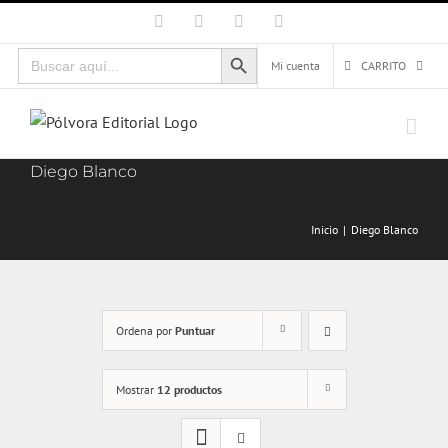
Saltar
Facebook
X
Instagram
Correo
electrónico
al
Botón de búsqueda
Buscar:
contenido
Mi cuenta
CARRITO
Diego Blanco
Inicio
Diego Blanco
Ordena por
Puntuar
Mostrar
12 productos