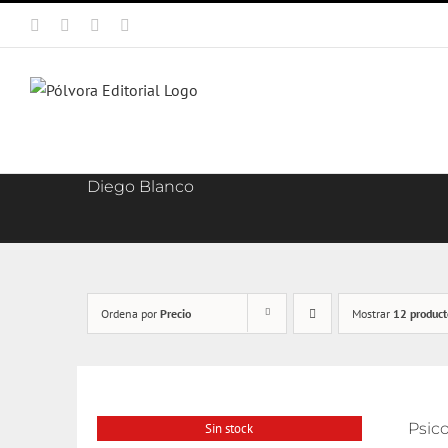
Saltar
Facebook
X
Instagram
Correo
al
electrónico
contenido
Diego Blanco
Ordena por
Precio
Mostrar
12 product
Psico
Sin stock