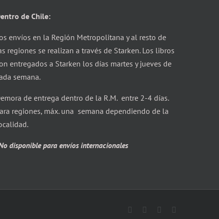
entro de Chile:
os envíos en la Región Metropolitana y al resto de
as regiones se realizan a través de Starken. Los libros
on entregados a Starken los días martes y jueves de
ada semana.
emora de entrega dentro de la R.M. entre 2-4 días.
ara regiones, máx. una semana dependiendo de la
ocalidad.
No disponible para envíos internacionales
Facebook
X
Instagram
Correo
electrónico