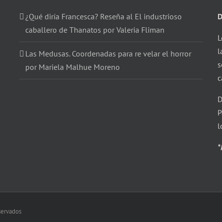
¿Qué diría Francesca? Reseña al El industrioso
D
caballero de Thanatos por Valeria Fliman
L
l
Las Medusas. Coordenadas para re velar el horror
s
por Mariela Malhue Moreno
c
D
P
l
*
eservados