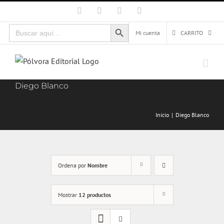
Saltar
Facebook
X
Instagram
Correo
electrónico
al
Botón de búsqueda
Buscar:
contenido
Mi cuenta
CARRITO
Diego Blanco
Inicio
Diego Blanco
Ordena por
Nombre
Mostrar
12 productos