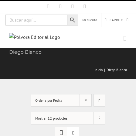
Saltar
Facebook
X
Instagram
Correo
electrónico
al
Botón de búsqueda
Buscar:
contenido
Mi cuenta
CARRITO
Diego Blanco
Inicio
Diego Blanco
Ordena por
Fecha
Mostrar
12 productos