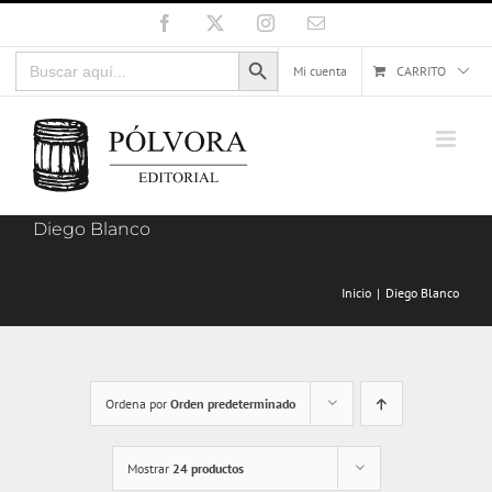
Saltar
Facebook
X
Instagram
Correo
electrónico
al
Botón de búsqueda
Buscar:
contenido
Mi cuenta
CARRITO
Diego Blanco
Inicio
Diego Blanco
Ordena por
Orden predeterminado
Mostrar
24 productos