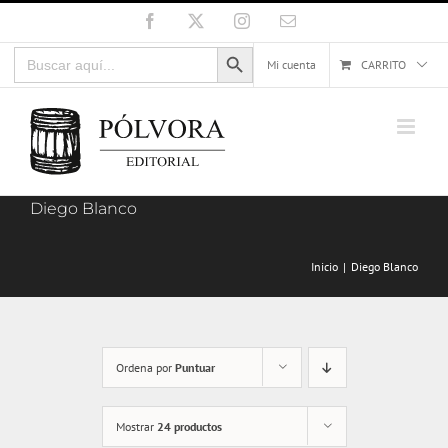
Saltar
Facebook
X
Instagram
Correo
electrónico
al
Botón de búsqueda
Buscar:
contenido
Mi cuenta
CARRITO
Diego Blanco
Inicio
Diego Blanco
Ordena por
Puntuar
Mostrar
24 productos