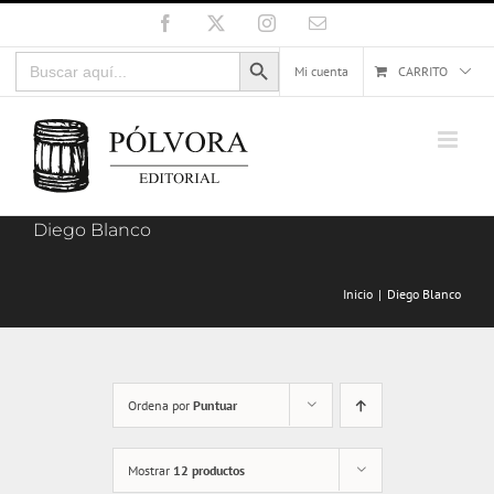
Saltar
Facebook
X
Instagram
Correo
electrónico
al
Botón de búsqueda
Buscar:
contenido
Mi cuenta
CARRITO
Diego Blanco
Inicio
Diego Blanco
Ordena por
Puntuar
Mostrar
12 productos