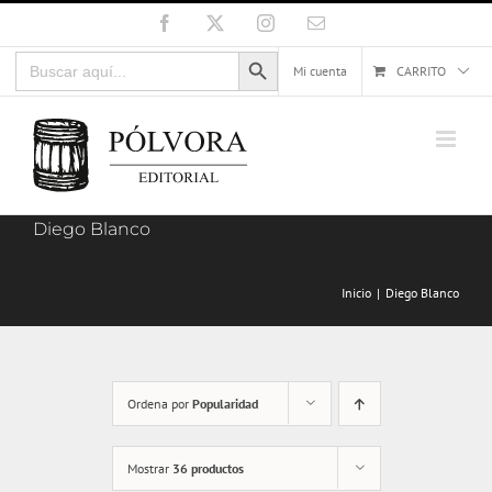
Saltar
Facebook
X
Instagram
Correo
electrónico
al
Botón de búsqueda
Buscar:
contenido
Mi cuenta
CARRITO
Diego Blanco
Inicio
Diego Blanco
Ordena por
Popularidad
Mostrar
36 productos