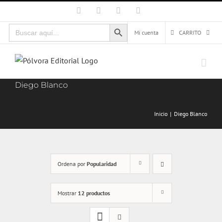
Saltar
Facebook
X
Instagram
Correo
electrónico
al
Botón de búsqueda
Buscar:
contenido
Mi cuenta
CARRITO
Diego Blanco
Inicio
Diego Blanco
Ordena por
Popularidad
Mostrar
12 productos