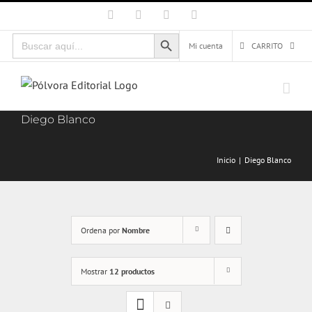
Saltar
Facebook
X
Instagram
Correo
electrónico
al
Botón de búsqueda
Buscar:
contenido
Mi cuenta
CARRITO
Diego Blanco
Inicio
Diego Blanco
Ordena por
Nombre
Mostrar
12 productos