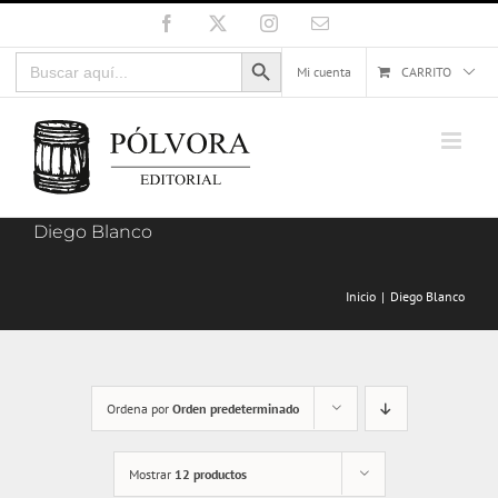
Saltar
Facebook
X
Instagram
Correo
electrónico
al
Botón de búsqueda
Buscar:
contenido
Mi cuenta
CARRITO
Diego Blanco
Inicio
Diego Blanco
Ordena por
Orden predeterminado
Mostrar
12 productos