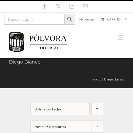
Saltar
Facebook
X
Instagram
Correo
electrónico
al
Botón de búsqueda
Buscar:
contenido
Mi cuenta
CARRITO
Diego Blanco
Inicio
Diego Blanco
Ordena por
Fecha
Mostrar
36 productos