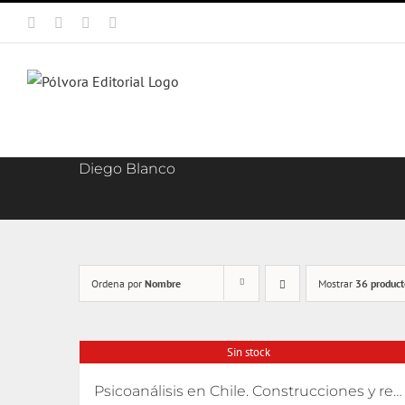
Saltar
Facebook
X
Instagram
Correo
al
electrónico
contenido
Diego Blanco
Ordena por
Nombre
Mostrar
36 product
Sin stock
Psicoanálisis en Chile. Construcciones y relatos