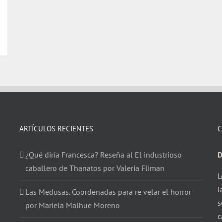
ARTÍCULOS RECIENTES
C
¿Qué diría Francesca? Reseña al El industrioso
D
caballero de Thanatos por Valeria Fliman
L
l
Las Medusas. Coordenadas para re velar el horror
s
por Mariela Malhue Moreno
c