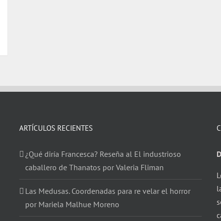
ARTÍCULOS RECIENTES
C
¿Qué diría Francesca? Reseña al El industrioso
D
caballero de Thanatos por Valeria Fliman
L
l
Las Medusas. Coordenadas para re velar el horror
s
por Mariela Malhue Moreno
c