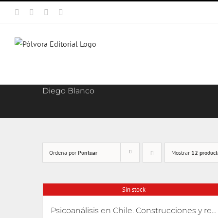
Saltar
Facebook
X
Instagram
Correo
al
electrónico
contenido
Diego Blanco
Ordena por
Puntuar
Mostrar
12 product
Sin stock
Psicoanálisis en Chile. Construcciones y relatos