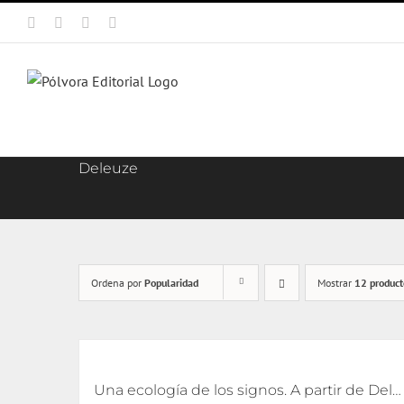
Saltar
Facebook
X
Instagram
Correo
al
electrónico
contenido
Deleuze
Ordena por
Popularidad
Mostrar
12 product
Una ecología de los signos. A partir de Deleuze