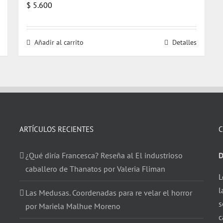
$
5.600
Añadir al carrito
Detalles
ARTÍCULOS RECIENTES
C
¿Qué diría Francesca? Reseña al El industrioso
D
caballero de Thanatos por Valeria Fliman
L
l
Las Medusas. Coordenadas para re velar el horror
s
por Mariela Malhue Moreno
c