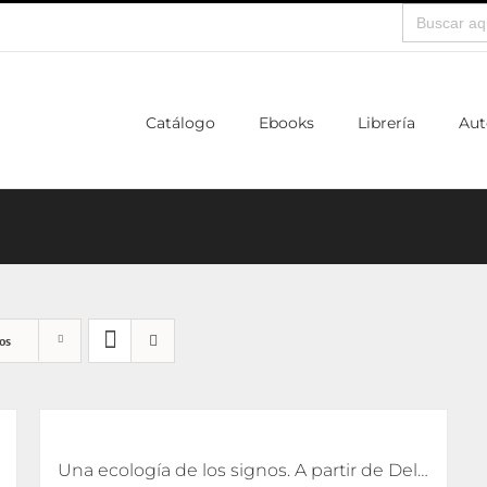
Buscar:
Catálogo
Ebooks
Librería
Aut
os
Una ecología de los signos. A partir de Deleuze [eBook]