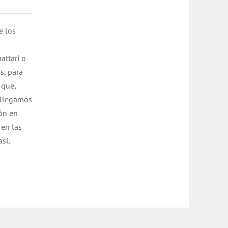
e los
attari o
s, para
 que,
 llegamos
ión en
 en las
sí,