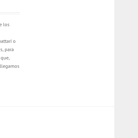
e los
attari o
s, para
 que,
 llegamos