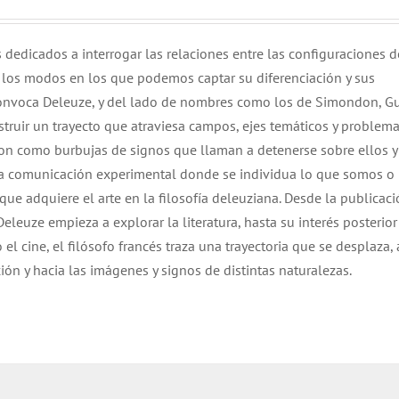
 dedicados a interrogar las relaciones entre las configuraciones d
) y los modos en los que podemos captar su diferenciación y sus
convoca Deleuze, y del lado de nombres como los de Simondon, Gu
struir un trayecto que atraviesa campos, ejes temáticos y problema
son como burbujas de signos que llaman a detenerse sobre ellos y
una comunicación experimental donde se individua lo que somos o
z que adquiere el arte en la filosofía deleuziana. Desde la publicac
euze empieza a explorar la literatura, hasta su interés posterior
el cine, el filósofo francés traza una trayectoria que se desplaza, a
ión y hacia las imágenes y signos de distintas naturalezas.