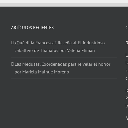
ARTÍCULOS RECIENTES
C
¿Qué diría Francesca? Reseña al El industrioso
D
caballero de Thanatos por Valeria Fliman
L
l
Las Medusas. Coordenadas para re velar el horror
s
por Mariela Malhue Moreno
c
D
P
l
*