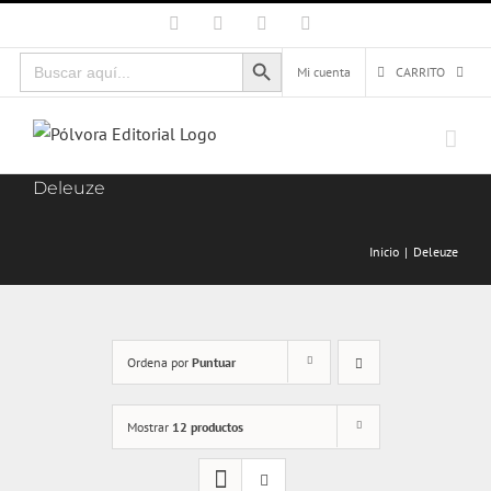
Saltar
Facebook
X
Instagram
Correo
electrónico
al
Botón de búsqueda
Buscar:
contenido
Mi cuenta
CARRITO
Deleuze
Inicio
Deleuze
Ordena por
Puntuar
Mostrar
12 productos