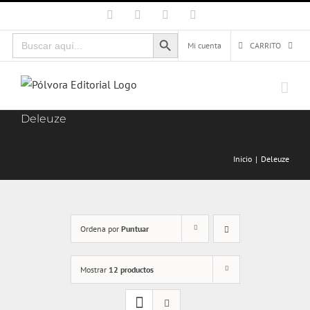
Saltar
Facebook
X
Instagram
Correo
electrónico
al
Botón de búsqueda
Buscar:
contenido
Mi cuenta
CARRITO
Deleuze
Inicio
Deleuze
Ordena por
Puntuar
Mostrar
12 productos