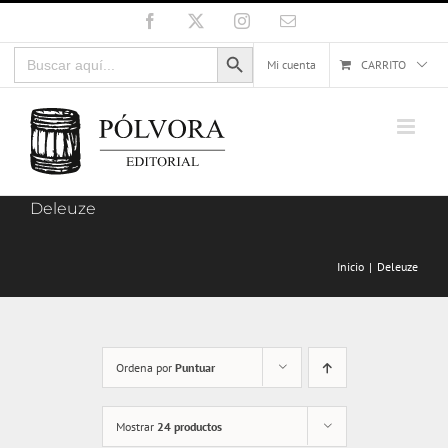
Saltar
Facebook
X
Instagram
Correo
electrónico
al
Botón de búsqueda
Buscar:
contenido
Mi cuenta
CARRITO
Deleuze
Inicio
Deleuze
Ordena por
Puntuar
Mostrar
24 productos