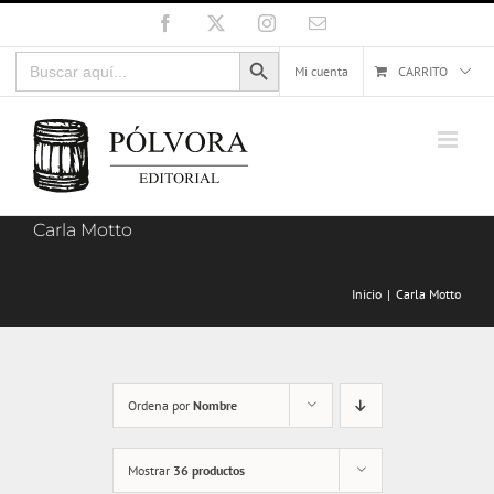
Saltar
Facebook
X
Instagram
Correo
electrónico
al
Botón de búsqueda
Buscar:
contenido
Mi cuenta
CARRITO
Carla Motto
Inicio
Carla Motto
Ordena por
Nombre
Mostrar
36 productos