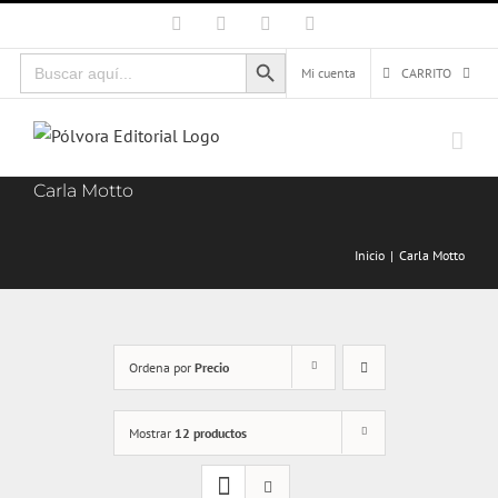
Saltar
Facebook
X
Instagram
Correo
electrónico
al
Botón de búsqueda
Buscar:
contenido
Mi cuenta
CARRITO
Carla Motto
Inicio
Carla Motto
Ordena por
Precio
Mostrar
12 productos