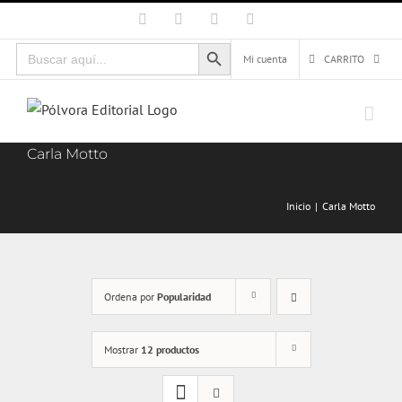
Saltar
Facebook
X
Instagram
Correo
electrónico
al
Botón de búsqueda
Buscar:
contenido
Mi cuenta
CARRITO
Carla Motto
Inicio
Carla Motto
Ordena por
Popularidad
Mostrar
12 productos