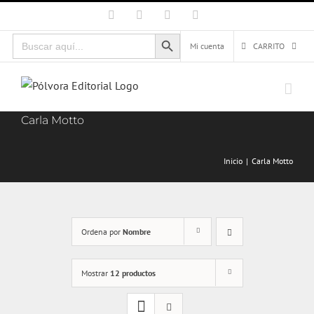
Saltar
Facebook
X
Instagram
Correo
electrónico
al
Botón de búsqueda
Buscar:
contenido
Mi cuenta
CARRITO
Carla Motto
Inicio
Carla Motto
Ordena por
Nombre
Mostrar
12 productos