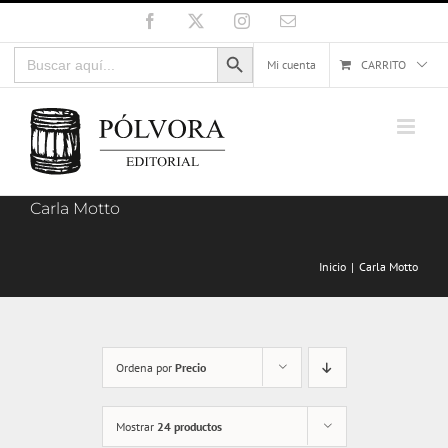
Saltar
Facebook
X
Instagram
Correo
electrónico
al
Botón de búsqueda
Buscar:
contenido
Mi cuenta
CARRITO
Carla Motto
Inicio
Carla Motto
Ordena por
Precio
Mostrar
24 productos