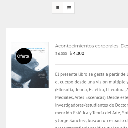
El
El
$
4.000
$
6.000
Oferta!
precio
precio
original
actual
El presente libro se gesta a partir de
era:
es:
el cuerpo desde una visión múltiple y
$ 6.000.
$ 4.000.
(Filosofía, Teoría, Estética, Literatura,
Mediales, Artes Escénicas). Desde est
investigadoras/estudiantes de Doctor
mención Estética y Teoría del Arte, So
y Jorge Sánchez, buscan un espacio 